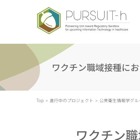
コ
ナ
ン
ビ
テ
ゲ
ン
ー
ツ
シ
へ
ョ
ス
ン
キ
に
ッ
移
ワクチン職域接種にお
プ
動
Top
進行中のプロジェクト
公衆衛生情報学グル
ワクチン職