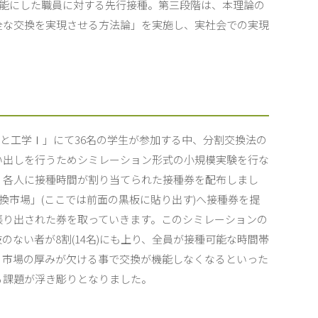
可能にした職員に対する先行接種。第三段階は、本理論の
全な交換を実現させる方法論」を実施し、実社会での実現
医療と工学Ⅰ」にて36名の学生が参加する中、分割交換法の
い出しを行うためシミレーション形式の小規模実験を行な
、各人に接種時間が割り当てられた接種券を配布しまし
交換市場」(ここでは前面の黒板に貼り出す)へ接種券を提
張り出された券を取っていきます。このシミレーションの
ない者が8割(14名)にも上り、全員が接種可能な時間帯
、市場の厚みが欠ける事で交換が機能しなくなるといった
る課題が浮き彫りとなりました。