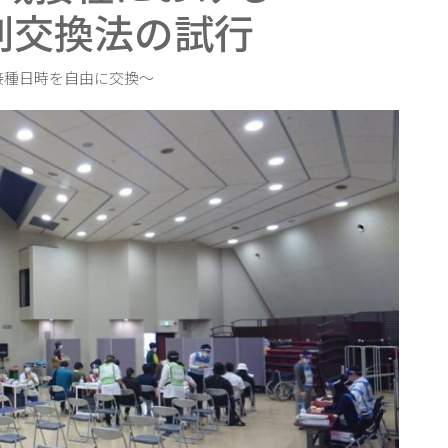
割交換法の試行
接種日時を自由に交換〜