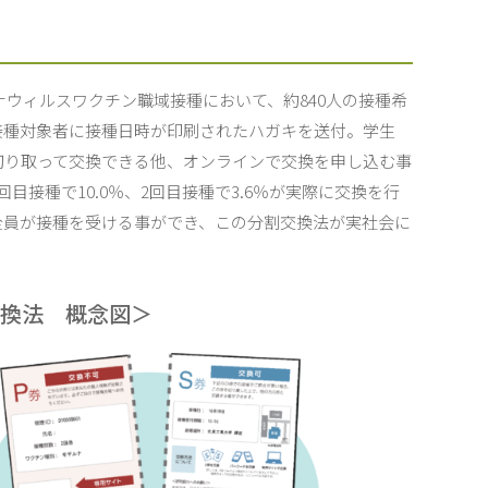
ナウィルスワクチン職域接種において、約840人の接種希
接種対象者に接種日時が印刷されたハガキを送付。学生
切り取って交換できる他、オンラインで交換を申し込む事
目接種で10.0％、2回目接種で3.6％が実際に交換を行
全員が接種を受ける事ができ、この分割交換法が実社会に
交換法 概念図＞