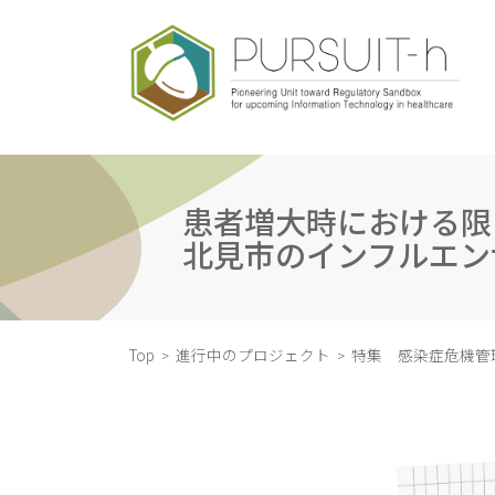
コ
ナ
ン
ビ
テ
ゲ
ン
ー
ツ
シ
へ
ョ
ス
ン
キ
に
ッ
移
患者増大時における限
プ
動
北見市のインフルエン
Top
進行中のプロジェクト
特集 感染症危機管