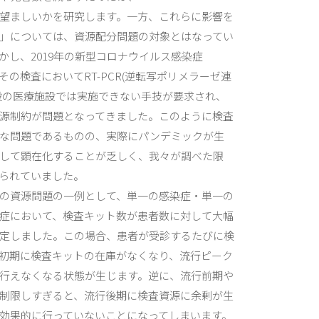
望ましいかを研究します。一方、これらに影響を
」については、資源配分問題の対象とはなってい
かし、2019年の新型コロナウイルス感染症
では、その検査においてRT-PCR(逆転写ポリメラーゼ連
般の医療施設では実施できない手技が要求され、
源制約が問題となってきました。このように検査
な問題であるものの、実際にパンデミックが生
して顕在化することが乏しく、我々が調べた限
られていました。
の資源問題の一例として、単一の感染症・単一の
症において、検査キット数が患者数に対して大幅
定しました。この場合、患者が受診するたびに検
初期に検査キットの在庫がなくなり、流行ピーク
行えなくなる状態が生じます。逆に、流行前期や
制限しすぎると、流行後期に検査資源に余剰が生
効果的に行っていないことになってしまいます。